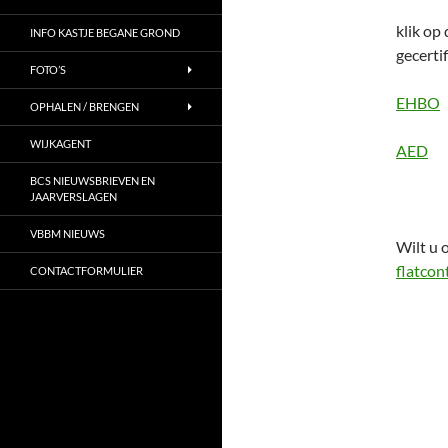
klik op
INFO KASTJE BEGANE GROND
gecerti
FOTO’S
EHBO
OPHALEN / BRENGEN
WIJKAGENT
AED
BCS NIEUWSBRIEVEN EN
JAARVERSLAGEN
VBBM NIEUWS
Wilt u o
flatcon
CONTACTFORMULIER