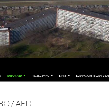
N
EHBO / AED
REGELGEVING
LINKS
EVEN VOORSTELLEN: LED
BO / AED