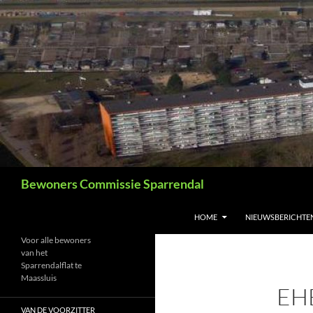
Ga
naar
de
inhoud
Zoeken
Bewoners Commissie Sparrendal
HOME
NIEUWSBERICHTE
Voor alle bewoners
van het
Sparrendalflat te
Maassluis
EH
VAN DE VOORZITTER