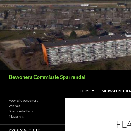
Ga
naar
de
inhoud
Zoeken
Bewoners Commissie Sparrendal
HOME
NIEUWSBERICHTE
Voor alle bewoners
van het
Sparrendalflat te
Maassluis
FL
VAN DE VOORZITTER