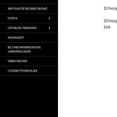
10 hoog
INFO KASTJE BEGANE GROND
FOTO’S
10 hoog
166
OPHALEN / BRENGEN
WIJKAGENT
BCS NIEUWSBRIEVEN EN
JAARVERSLAGEN
VBBM NIEUWS
CONTACTFORMULIER