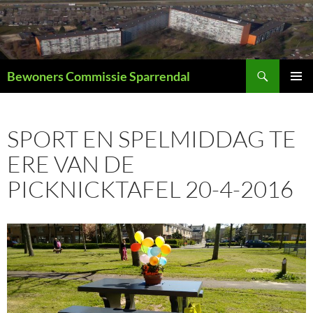
Ga
naar
de
inhoud
Zoeken
Bewoners Commissie Sparrendal
PRIMAI
MENU
SPORT EN SPELMIDDAG TE
ERE VAN DE
PICKNICKTAFEL 20-4-2016