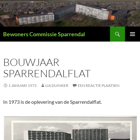
Ga
naar
de
inhoud
Zoeken
Bewoners Commissie Sparrendal
PRIMAI
MENU
BOUWJAAR
SPARRENDALFLAT
1 JANUARI 1973
LIA DUINKER
EEN REACTIE PLAATSEN
In 1973 is de oplevering van de Sparrendalflat.