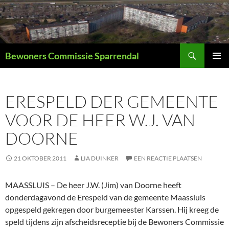
Ga
naar
de
inhoud
Zoeken
Bewoners Commissie Sparrendal
PRIMAI
MENU
ERESPELD DER GEMEENTE
VOOR DE HEER W.J. VAN
DOORNE
21 OKTOBER 2011
LIA DUINKER
EEN REACTIE PLAATSEN
MAASSLUIS – De heer J.W. (Jim) van Doorne heeft
donderdagavond de Erespeld van de gemeente Maassluis
opgespeld gekregen door burgemeester Karssen. Hij kreeg de
speld tijdens zijn afscheidsreceptie bij de Bewoners Commissie