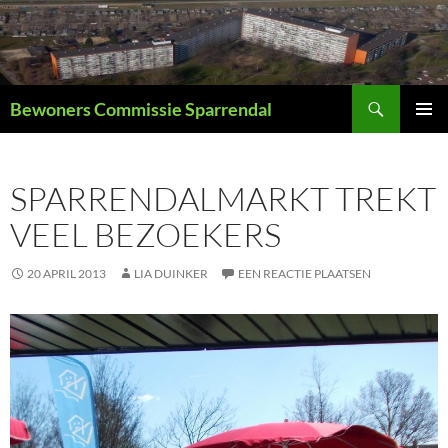
Ga
naar
de
inhoud
Zoeken
Bewoners Commissie Sparrendal
PRIMAI
MENU
SPARRENDALMARKT TREKT
VEEL BEZOEKERS
20 APRIL 2013
LIA DUINKER
EEN REACTIE PLAATSEN