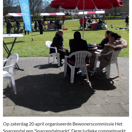
Op zaterdag 20 april organiseerde Bewonerscommissie Het
Sparrendal een ‘Sparrendalmarkt’. Deze ludieke rommelmarkt