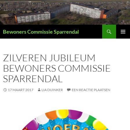
Ga
naar
de
inhoud
Zoeken
Bewoners Commissie Sparrendal
PRIMAI
MENU
ZILVEREN JUBILEUM
BEWONERS COMMISSIE
SPARRENDAL
17 MAART 2017
LIA DUINKER
EEN REACTIE PLAATSEN