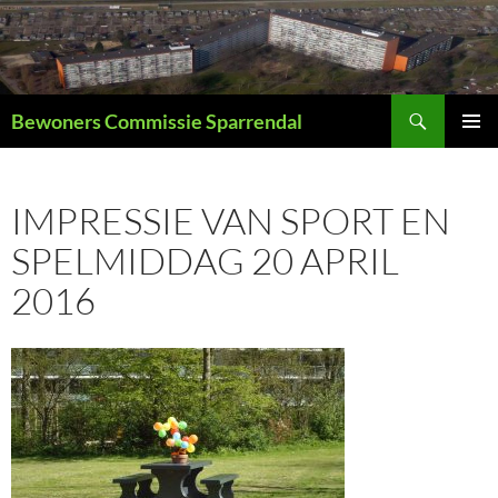
Ga
naar
de
inhoud
Zoeken
Bewoners Commissie Sparrendal
PRIMAI
MENU
IMPRESSIE VAN SPORT EN
SPELMIDDAG 20 APRIL
2016