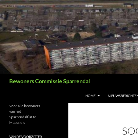
Ga
naar
de
inhoud
Zoeken
Bewoners Commissie Sparrendal
HOME
NIEUWSBERICHTE
Voor alle bewoners
van het
Sparrendalflat te
Maassluis
SO
VAN DE VOORZITTER