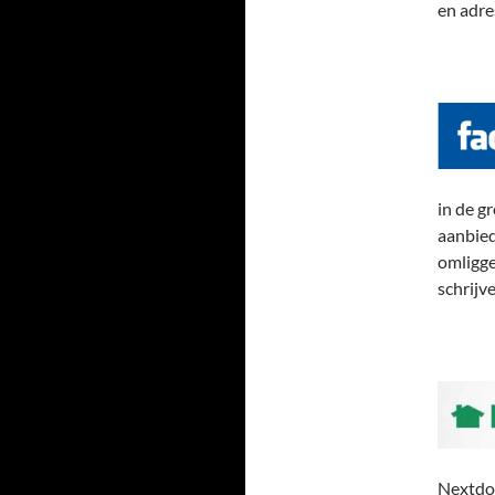
en adre
in de g
aanbied
omligge
schrijve
Nextdoo