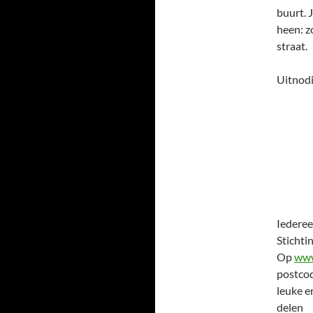
buurt. 
heen: z
straat.
Uitnodi
Iederee
Stichti
Op
www
postcod
leuke e
delen